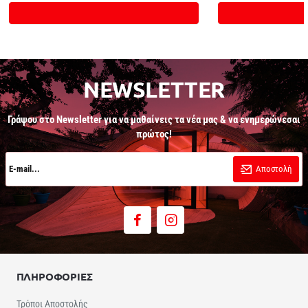
Καλάθι
NEWSLETTER
Γράψου στο Newsletter για να μαθαίνεις τα νέα μας & να ενημερώνεσαι
πρώτος!
E-
mail...
Αποστολή
ΠΛΗΡΟΦΟΡΙΕΣ
Τρόποι Αποστολής