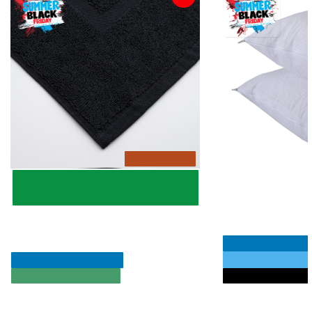
1000+ Πωλήσεις
Astron Italy Πετ
Εμπιστεύονται εκατοντάδες
Αθόρυβα Προστατ
επαγγελματίες!
Μαξιλαριών 50x70
Πατάκι Μπάνιου Ξενοδοχείου
700gsm 100% Βαμβάκι (50x70)
Μαύρο - KARPATHOS
SUMMER BLACK FR
💧 100% Αδιάβρο
SUMMER BLACK FRIDAY
🚚💨 EXPRESS ΑΠΟΣΤΟΛΗ
🚚💨 EXPRESS ΑΠΟΣ
3.45€
5.50€
6.90€
7.90€