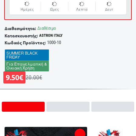
Ημέρες
Ώρες
Λεπτά
Δευτ
Διαθέσιμο
Διαθεσιμότητα:
Κατασκευαστής:
ASTRON ITALY
1000-10
Κωδικός Προϊόντος:
SUMMER BLACK
FRIDAY
Για Επαγελματική &
Οικιακή Χρήση
9.50€
20.00€
Σχετικά Προϊόντα
Είδατε Πρόσφατα
Bestsellers
-50%