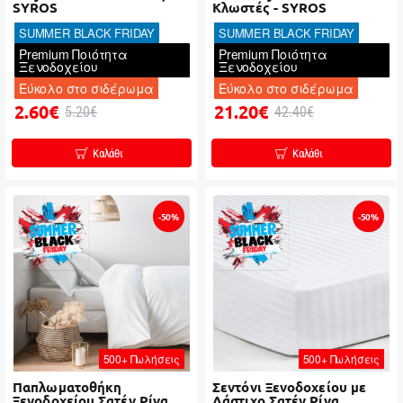
SYROS
Κλωστές - SYROS
SUMMER BLACK FRIDAY
SUMMER BLACK FRIDAY
Premium Ποιότητα
Premium Ποιότητα
Ξενοδοχείου
Ξενοδοχείου
Εύκολο στο σιδέρωμα
Εύκολο στο σιδέρωμα
2.60€
21.20€
5.20€
42.40€
Καλάθι
Καλάθι
-50%
-50%
500+ Πωλήσεις
500+ Πωλήσεις
Παπλωματοθήκη
Σεντόνι Ξενοδοχείου με
Ξενοδοχείου Σατέν Ρίγα
Λάστιχο Σατέν Ρίγα