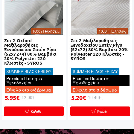
1000+ Πωλήσεις
1000+ Πωλήσεις
Σετ 2 Oxford
Σετ 2 Μαξιλαροθήκες
Μαξιλαροθήκες
Ξενοδοχείου Σατέν Ρίγα
Ξενοδοχείου Σατέν Ρίγα
(52x72) 80% Βαμβάκι 20%
(52x72+4) 80% Βαμβάκι
Polyester 220 Κλωστές -
20% Polyester 220
SYROS
Κλωστές - SYROS
SUMMER BLACK FRIDAY
SUMMER BLACK FRIDAY
Premium Ποιότητα
Premium Ποιότητα
Ξενοδοχείου
Ξενοδοχείου
Εύκολο στο σιδέρωμα
Εύκολο στο σιδέρωμα
5.95€
5.20€
12.00€
10.40€
Καλάθι
Καλάθι