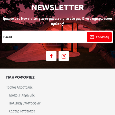
NEWSLETTER
Γράψου στο Newsletter για να μαθαίνεις τα νέα μας & να ενημερώνεσαι
πρώτος!
E-
mail...
Αποστολή
ΠΛΗΡΟΦΟΡΙΕΣ
Τρόποι Αποστολής
Τρόποι Πληρωμής
Πολιτική Επιστροφών
Χάρτης Ιστότοπου