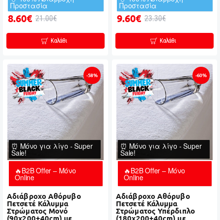
Προστασία
Προστασία
8.60€
9.60€
21.00€
23.30€
Καλάθι
Καλάθι
-58%
-60%
⏰ Μόνο για λίγο - Super
⏰ Μόνο για λίγο - Super
Sale!
Sale!
🔥B2B Offer – Μόνο
🔥B2B Offer – Μόνο
Online
Online
Αδιάβροχο Αθόρυβο
Αδιάβροχο Αθόρυβο
Πετσετέ Κάλυμμα
Πετσετέ Κάλυμμα
Στρώματος Μονό
Στρώματος Υπέρδιπλο
(90x200+40cm) με
(180x200+40cm) με