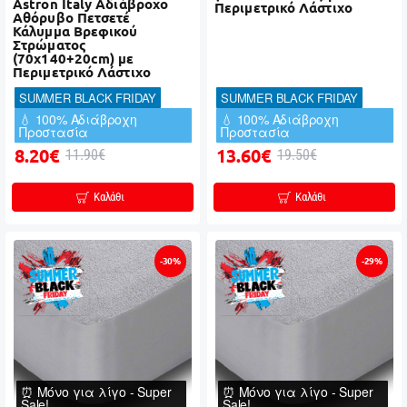
Astron Italy Αδιάβροχο
Περιμετρικό Λάστιχο
Αθόρυβο Πετσετέ
Κάλυμμα Βρεφικού
Στρώματος
(70x140+20cm) με
Περιμετρικό Λάστιχο
SUMMER BLACK FRIDAY
SUMMER BLACK FRIDAY
💧 100% Αδιάβροχη
💧 100% Αδιάβροχη
Προστασία
Προστασία
8.20€
13.60€
11.90€
19.50€
Καλάθι
Καλάθι
-30%
-29%
⏰ Μόνο για λίγο - Super
⏰ Μόνο για λίγο - Super
Sale!
Sale!