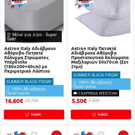
⏰ Μόνο για λίγο - Super
Sale!
Astron Italy Αδιάβροχο
Astron Italy Πετσετέ
Αθόρυβο Πετσετέ
Αδιάβροχα Αθόρυβα
Κάλυμμα Στρώματος
Προστατευτικά Καλύμματα
Υπέρδιπλο
Μαξιλαριών 50x70cm (Σετ
(180x200+40cm) με
2τμχ)
Περιμετρικό Λάστιχο
SUMMER BLACK FRIDAY
SUMMER BLACK FRIDAY
💧 100% Αδιάβροχη
Προστασία
💧 100% Αδιάβροχη
Προστασία
🚚💨 EXPRESS ΑΠΟΣΤΟΛΗ
16.60€
5.50€
23.70€
7.90€
Καλάθι
Καλάθι