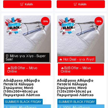
Καλάθι
Καλάθι
-59%
-59%
⏰ Μόνο για λίγο - Super
Sale!
🔥 Hot Deal - για Λίγο!
🔥B2B Offer – Μόνο
🔥B2B Offer – Μόνο
Online
Online
Αδιάβροχο Αθόρυβο
Αδιάβροχο Αθόρυβο
Πετσετέ Κάλυμμα
Πετσετέ Κάλυμμα
Στρώματος Μονό
Στρώματος Μονό
(100x200+40cm) με
(120x200+30cm) με
Περιμετρικό Λάστιχο
Περιμετρικό Λάστιχο
SUMMER BLACK FRIDAY
SUMMER BLACK FRIDAY
💧 100% Αδιάβροχη
💧 100% Αδιάβροχη