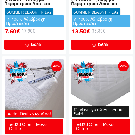
Περιμετρικό Λάστιχο
Περιμετρικό Λάστιχο
SUMMER BLACK FRIDAY
SUMMER BLACK FRIDAY
💧 100% Αδιάβροχη
💧 100% Αδιάβροχη
Προστασία
Προστασία
7.60€
13.50€
17.90€
33.80€
Καλάθι
Καλάθι
-60%
-60%
⏰ Μόνο για λίγο - Super
🔥 Hot Deal - για Λίγο!
Sale!
🔥B2B Offer – Μόνο
🔥B2B Offer – Μόνο
Online
Online