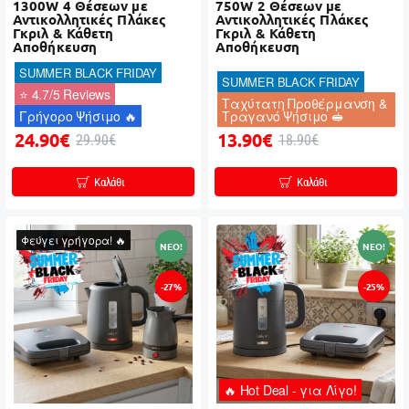
1300W 4 Θέσεων με
750W 2 Θέσεων με
Αντικολλητικές Πλάκες
Αντικολλητικές Πλάκες
Γκριλ & Κάθετη
Γκριλ & Κάθετη
Αποθήκευση
Αποθήκευση
SUMMER BLACK FRIDAY
SUMMER BLACK FRIDAY
⭐ 4.7/5 Reviews
Ταχύτατη Προθέρμανση &
Γρήγορο Ψήσιμο 🔥
Τραγανό Ψήσιμο 🥪
24.90€
13.90€
29.90€
18.90€
Καλάθι
Καλάθι
Φεύγει γρήγορα! 🔥
NEO!
NEO!
-27%
-25%
🔥 Hot Deal - για Λίγο!