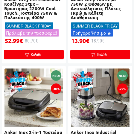
Κουζίνας 3τμχ –
750W 2 Θέσεων με
Βραστήρας 2200W Cool
Αντικολλητικές Πλάκες
Touch, Τοστιέρα 750W &
Γκριλ & Κάθετη
Πολυκόπτης 400W
Αποθήκευση
SUMMER BLACK FRIDAY
SUMMER BLACK FRIDAY
Πρόλαβε την προσφορά!
Γρήγορο Ψήσιμο 🔥
52.99€
13.90€
80.70€
18.90€
Καλάθι
Καλάθι
NEO!
NEO!
-18%
-25%
Ankor Inox 2-in-1 Τοστιέρα
Ankor Inox Industrial