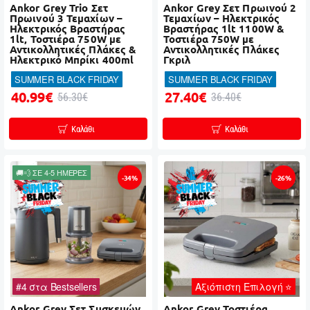
Ankor Grey Trio Σετ
Ankor Grey Σετ Πρωινού 2
Πρωινού 3 Τεμαχίων –
Τεμαχίων – Ηλεκτρικός
Ηλεκτρικός Βραστήρας
Βραστήρας 1lt 1100W &
1lt, Τοστιέρα 750W με
Τοστιέρα 750W με
Αντικολλητικές Πλάκες &
Αντικολλητικές Πλάκες
Ηλεκτρικό Μπρίκι 400ml
Γκριλ
SUMMER BLACK FRIDAY
SUMMER BLACK FRIDAY
40.99€
27.40€
56.30€
36.40€
Καλάθι
Καλάθι
🚚💨 ΣΕ 4-5 ΗΜΕΡΕΣ
-34%
-26%
#4 στα Bestsellers
Αξιόπιστη Επιλογή ⭐
Ankor Grey Σετ Συσκευών
Ankor Grey Τοστιέρα