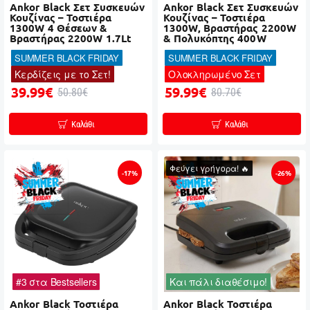
Ankor Black Σετ Συσκευών
Ankor Black Σετ Συσκευών
Κουζίνας – Τοστιέρα
Κουζίνας – Τοστιέρα
1300W 4 Θέσεων &
1300W, Βραστήρας 2200W
Βραστήρας 2200W 1.7Lt
& Πολυκόπτης 400W
SUMMER BLACK FRIDAY
SUMMER BLACK FRIDAY
Κερδίζεις με το Σετ!
Ολοκληρωμένο Σετ
39.99€
59.99€
50.80€
80.70€
Καλάθι
Καλάθι
Φεύγει γρήγορα! 🔥
-17%
-26%
#3 στα Bestsellers
Και πάλι διαθέσιμο!
Ankor Black Τοστιέρα
Ankor Black Τοστιέρα