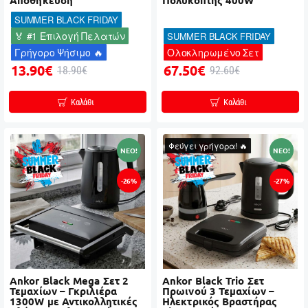
Αποθήκευση
Πολυκόπτης 400W
SUMMER BLACK FRIDAY
🏅 #1 Επιλογή Πελατών
SUMMER BLACK FRIDAY
Γρήγορο Ψήσιμο 🔥
Ολοκληρωμένο Σετ
13.90€
67.50€
18.90€
92.60€
Καλάθι
Καλάθι
Φεύγει γρήγορα! 🔥
NEO!
NEO!
-26%
-27%
Ankor Black Mega Σετ 2
Ankor Black Trio Σετ
Τεμαχίων – Γκριλιέρα
Πρωινού 3 Τεμαχίων –
1300W με Αντικολλητικές
Ηλεκτρικός Βραστήρας