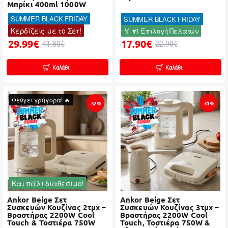
Μπρίκι 400ml 1000W
SUMMER BLACK FRIDAY
SUMMER BLACK FRIDAY
Κερδίζεις με το Σετ!
🏅 #1 Επιλογή Πελατών
29.99€
17.90€
41.80€
22.90€
Καλάθι
Καλάθι
Φεύγει γρήγορα! 🔥
-32%
-31%
Και πάλι διαθέσιμο!
Ankor Beige Σετ
Ankor Beige Σετ
Συσκευών Κουζίνας 2τμχ –
Συσκευών Κουζίνας 3τμχ –
Βραστήρας 2200W Cool
Βραστήρας 2200W Cool
Touch & Τοστιέρα 750W
Touch, Τοστιέρα 750W &