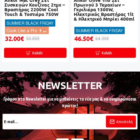
Ankor Mat Grey Σετ
Ankor Olive Trio Σετ
Συσκευών Κουζίνας 2τμχ –
Πρωινού 3 Τεμαχίων –
Βραστήρας 2200W Cool
Γκριλιέρα 1300W,
Touch & Τοστιέρα 750W
Ηλεκτρικός Βραστήρας 1lt
& Ηλεκτρικό Μπρίκι 400ml
SUMMER BLACK FRIDAY
Cook Like a Pro 👨‍🍳
SUMMER BLACK FRIDAY
32.00€
46.50€
50.80€
64.30€
Καλάθι
Καλάθι
NEWSLETTER
Γράψου στο Newsletter για να μαθαίνεις τα νέα μας & να ενημερώνεσαι
πρώτος!
E-
mail...
Αποστολή