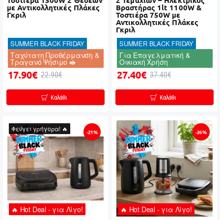
Τοστιέρα 1300W 2 Θέσεων
2 Τεμαχίων – Ηλεκτρικός
με Αντικολλητικές Πλάκες
Βραστήρας 1lt 1100W &
Γκριλ
Τοστιέρα 750W με
Αντικολλητικές Πλάκες
Γκριλ
SUMMER BLACK FRIDAY
SUMMER BLACK FRIDAY
Ταχύτατη Προθέρμανση &
Για Επαγελματική &
Τραγανό Ψήσιμο 🥪
Οικιακή Χρήση
17.90€
27.40€
22.90€
37.40€
Καλάθι
Καλάθι
Φεύγει γρήγορα! 🔥
-21%
-26%
🔥 Hot Deal - για Λίγο!
🔥 Hot Deal - για Λίγο!