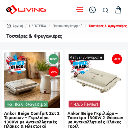
home
ΗΛΕΚΤΡΙΚΑ
Παρασκευή Φαγητού
Τοστιέρες & Φρυγανιέρες
Τοστιέρες & Φρυγανιέρες
Φεύγει γρήγορα! 🔥
NEO!
-22%
-28%
Και πάλι διαθέσιμο!
⭐ 4.9/5 Reviews
Ankor Beige Comfort Σετ 2
Ankor Beige Γκριλιέρα –
Τεμαχίων – Γκριλιέρα
Τοστιέρα 1300W 2 Θέσεων
1300W με Αντικολλητικές
με Αντικολλητικές Πλάκες
Πλάκες & Ηλεκτρικό
Γκριλ