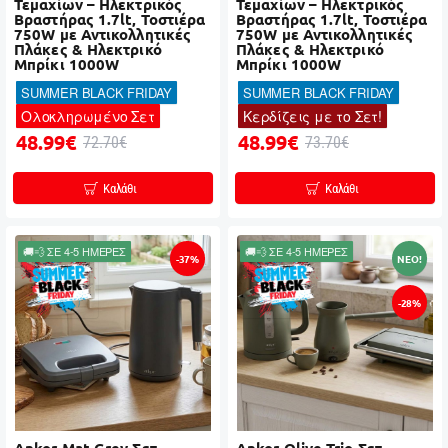
Τεμαχίων – Ηλεκτρικός
Τεμαχίων – Ηλεκτρικός
Βραστήρας 1.7lt, Τοστιέρα
Βραστήρας 1.7lt, Τοστιέρα
750W με Αντικολλητικές
750W με Αντικολλητικές
Πλάκες & Ηλεκτρικό
Πλάκες & Ηλεκτρικό
Μπρίκι 1000W
Μπρίκι 1000W
SUMMER BLACK FRIDAY
SUMMER BLACK FRIDAY
Ολοκληρωμένο Σετ
Κερδίζεις με το Σετ!
48.99€
48.99€
72.70€
73.70€
Καλάθι
Καλάθι
🚚💨 ΣΕ 4-5 ΗΜΕΡΕΣ
🚚💨 ΣΕ 4-5 ΗΜΕΡΕΣ
-37%
NEO!
-28%