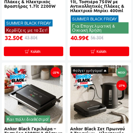
Πλάκες & Ηλεκτρικός
1lt, Τοστιέρα 750W με
Βραστήρας 1.7lt 2200W
Αντικολλητικές Πλάκες &
Ηλεκτρικό Μπρίκι 400ml
SUMMER BLACK FRIDAY
SUMMER BLACK FRIDAY
Για Επαγελματική &
Κερδίζεις με το Σετ!
Οικιακή Χρήση
32.50€
40.99€
43.80€
56.30€
Καλάθι
Καλάθι
Φεύγει γρήγορα! 🔥
-22%
NEO!
-27%
Και πάλι διαθέσιμο!
Ankor Black Γκριλιέρα –
Ankor Black Σετ Πρωινού