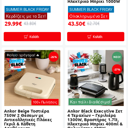
Ηλεκτρικό Μπρίκι 1000W
SUMMER BLACK FRIDAY
SUMMER BLACK FRIDAY
Κερδίζεις με το Σετ!
Ολοκληρωμένο Σετ
29.99€
43.50€
43.80€
62.70€
Καλάθι
Καλάθι
Φεύγει γρήγορα! 🔥
-26%
NEO!
-27%
Και πάλι διαθέσιμο!
100+ Πωλήσεις
Ankor Beige Τοστιέρα
Ankor Black Executive Σετ
750W 2 Θέσεων με
4 Τεμαχίων – Γκριλιέρα
Αντικολλητικές Πλάκες
1300W, Βραστήρας 1.7lt,
Γκριλ & Κάθετη
Ηλεκτρικό Μπρίκι 400ml &