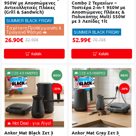
950W με Αποσπώμενες
Combo 2 Τεμαχίων –
Αντικολλητικές Πλάκες
Τοστιέρα 2-in-1 950W με
(Grill & Sandwich)
Αποσπώμενες Πλάκες &
Πολυκόπτης Multi 550W
SUMMER BLACK FRIDAY
με 3 Λεπίδες 1lt
Ταχύτατη Προθέρμανση &
Τραγανό Ψήσιμο 🥪
SUMMER BLACK FRIDAY
26.90€
52.99€
32.90€
70.70€
Καλάθι
Καλάθι
🚚💨 ΣΕ 4-5 ΗΜΕΡΕΣ
🚚💨 ΣΕ 4-5 ΗΜΕΡΕΣ
NEO!
NEO!
-33%
-34%
🔥 Hot Deal - για Λίγο!
Ankor Mat Black Σετ 3
Ankor Mat Grey Σετ 3