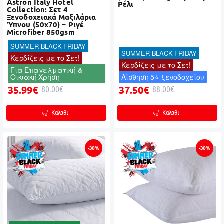
Astron Italy Hotel
Ρέλι
Collection: Σετ 4
Ξενοδοχειακά Μαξιλάρια
Ύπνου (50x70) – Ριγέ
Microfiber 850gsm
SUMMER BLACK FRIDAY
SUMMER BLACK FRIDAY
Κερδίζεις με το Σετ!
Κερδίζεις με το Σετ!
Για Επαγελματική &
Οικιακή Χρήση
Αίσθηση 5⭐ ξενοδοχείου
35.99€
37.50€
80.00€
88.00€
Καλάθι
Καλάθι
-30%
-30%