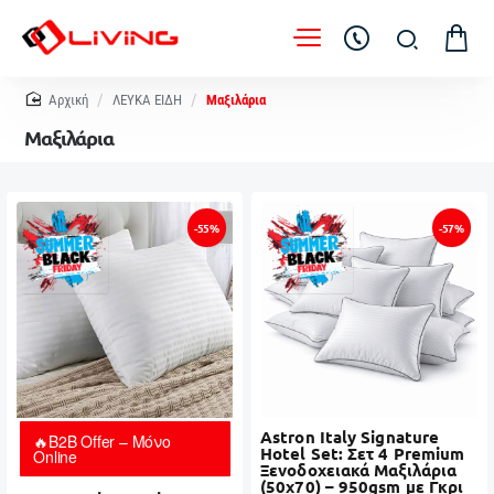
home
ΛΕΥΚΑ ΕΙΔΗ
Μαξιλάρια
Μαξιλάρια
-55%
-57%
Astron Italy Signature
🔥B2B Offer – Μόνο
Hotel Set: Σετ 4 Premium
Online
Ξενοδοχειακά Μαξιλάρια
(50x70) – 950gsm με Γκρι