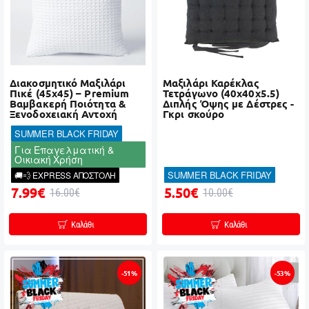
Διακοσμητικό Μαξιλάρι
Μαξιλάρι Καρέκλας
Πικέ (45x45) – Premium
Τετράγωνο (40x40x5.5)
Βαμβακερή Ποιότητα &
Διπλής Όψης με Δέστρες -
Ξενοδοχειακή Αντοχή
Γκρι σκούρο
SUMMER BLACK FRIDAY
Για Επαγελματική &
Οικιακή Χρήση
SUMMER BLACK FRIDAY
🚚💨 EXPRESS ΑΠΟΣΤΟΛΗ
7.99€
5.50€
16.00€
10.00€
Καλάθι
Καλάθι
-51%
-53%