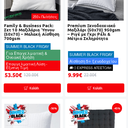
250+ Πωλήσεις
Family & Business Pack:
Premium Ξενοδοχειακό
Σετ 10 Μαξιλάρια Ύπνου
Μαξιλάρι (50x70) 950gsm
(50x70) – Μαλακή Αίσθηση
– Ριγέ με Γκρι Ρέλι &
700gsm
Μέτρια Σκληρότητα
SUMMER BLACK FRIDAY
Για Επαγελματική &
SUMMER BLACK FRIDAY
Οικιακή Χρήση
Αίσθηση 5⭐ ξενοδοχείου
Επαγγελματική Λύση -
Έξυπνη Τιμή
🚚💨 EXPRESS ΑΠΟΣΤΟΛΗ
53.50€
9.99€
120.00€
22.00€
Καλάθι
Καλάθι
-50%
-45%