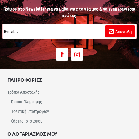
Γράψου στο Newsletter για να μαθαίνεις τα νέα μας & να ενημερώνεσαι
πρώτος!
E-
mail...
Αποστολή
ΠΛΗΡΟΦΟΡΙΕΣ
Τρόποι Αποστολής
Τρόποι Πληρωμής
Πολιτική Επιστροφών
Χάρτης Ιστότοπου
Ο ΛΟΓΑΡΙΑΣΜΟΣ ΜΟΥ