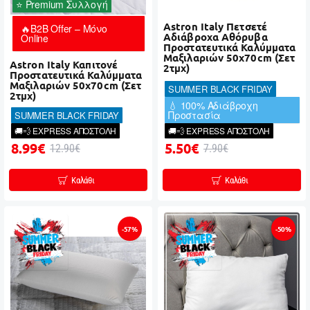
⭐ Premium Συλλογή
Astron Italy Πετσετέ
🔥B2B Offer – Μόνο
Αδιάβροχα Αθόρυβα
Online
Προστατευτικά Καλύμματα
Μαξιλαριών 50x70cm (Σετ
Astron Italy Καπιτονέ
2τμχ)
Προστατευτικά Καλύμματα
Μαξιλαριών 50x70cm (Σετ
SUMMER BLACK FRIDAY
2τμχ)
💧 100% Αδιάβροχη
Προστασία
SUMMER BLACK FRIDAY
🚚💨 EXPRESS ΑΠΟΣΤΟΛΗ
🚚💨 EXPRESS ΑΠΟΣΤΟΛΗ
8.99€
5.50€
12.90€
7.90€
Καλάθι
Καλάθι
-57%
-50%