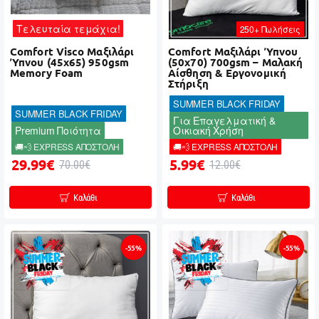
Τελευταία τεμάχια!
250+ Πωλήσεις
Comfort Visco Μαξιλάρι
Comfort Μαξιλάρι Ύπνου
Ύπνου (45x65) 950gsm
(50x70) 700gsm – Μαλακή
Memory Foam
Αίσθηση & Εργονομική
Στήριξη
SUMMER BLACK FRIDAY
SUMMER BLACK FRIDAY
Για Επαγελματική &
Premium Ποιότητα
Οικιακή Χρήση
🚚💨 EXPRESS ΑΠΟΣΤΟΛΗ
🚚💨 EXPRESS ΑΠΟΣΤΟΛΗ
29.99€
5.99€
70.00€
12.00€
Καλάθι
Καλάθι
-55%
-55%