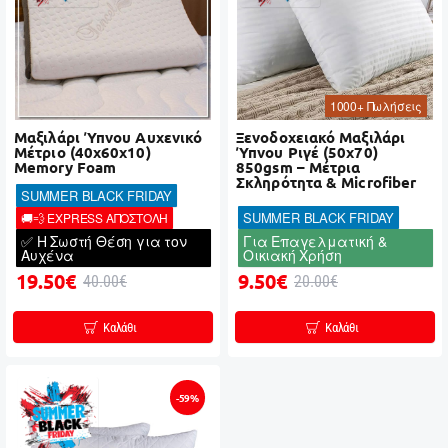
1000+ Πωλήσεις
Μαξιλάρι Ύπνου Αυχενικό
Ξενοδοχειακό Μαξιλάρι
Μέτριο (40x60x10)
Ύπνου Ριγέ (50x70)
Memory Foam
850gsm – Μέτρια
Σκληρότητα & Microfiber
SUMMER BLACK FRIDAY
SUMMER BLACK FRIDAY
🚚💨 EXPRESS ΑΠΟΣΤΟΛΗ
✅ Η Σωστή Θέση για τον
Για Επαγελματική &
Αυχένα
Οικιακή Χρήση
19.50€
9.50€
40.00€
20.00€
Καλάθι
Καλάθι
-59%