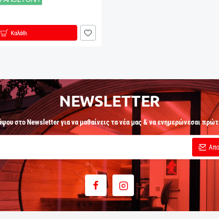
Καλάθι
NEWSLETTER
άψου στο Newsletter για να μαθαίνεις τα νέα μας & να ενημερώνεσαι πρώτ
Απο