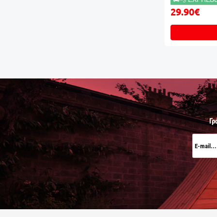
29.90€
Γρ
E-
mail...