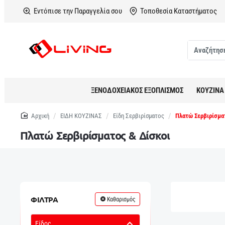
Εντόπισε την Παραγγελία σου
Τοποθεσία Καταστήματος
Αναζήτηση
σε
όλο
το
ΞΕΝΟΔΟΧΕΙΑΚΟΣ ΕΞΟΠΛΙΣΜΟΣ
ΚΟΥΖΙΝΑ
κατάστημα...
home
ΕΙΔΗ ΚΟΥΖΙΝΑΣ
Είδη Σερβιρίσματος
Πλατώ Σερβιρίσμα
Πλατώ Σερβιρίσματος & Δίσκοι
ΦΙΛΤΡΑ
Καθαρισμός
Είδος