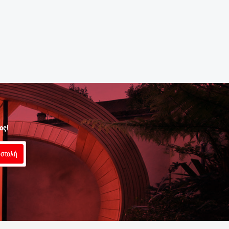
ος!
στολή