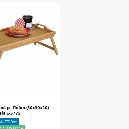
ού με Πόδια (50x30x20)
ela E-3772
K FRIDAY
S ΑΠΟΣΤΟΛΗ