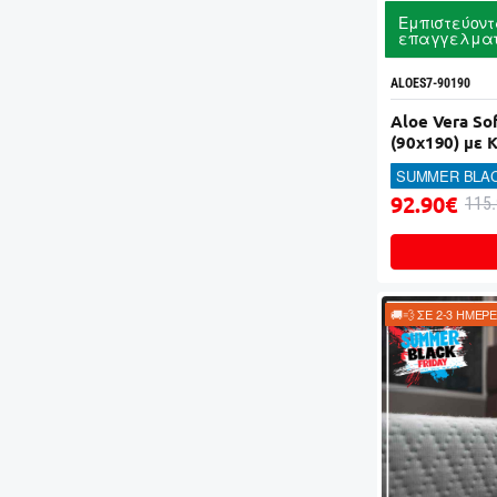
Εμπιστεύοντ
επαγγελματ
ALOES7-90190
Aloe Vera S
(90x190) με 
SUMMER BLAC
92.90€
115
🚚💨 ΣΕ 2-3 ΗΜΕΡ