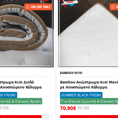
ONLINE ONLY
O
BAMBOO4-90190
τρωμα 4cm Διπλό
Bamboo Ανώστρωμα 4cm Μονό
ε Αποσπώμενο Κάλυμμα
με Αποσπώμενο Κάλυμμα
K FRIDAY
SUMMER BLACK FRIDAY
ατική & Οικιακή Χρήση
Για Επαγελματική & Οικιακή Χ
70.90€
9.70€
95.70€