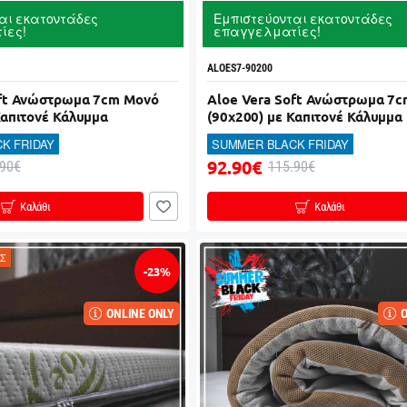
αι εκατοντάδες
Εμπιστεύονται εκατοντάδες
ίες!
επαγγελματίες!
ALOES7-90200
oft Ανώστρωμα 7cm Μονό
Aloe Vera Soft Ανώστρωμα 7
Καπιτονέ Κάλυμμα
(90x200) με Καπιτονέ Κάλυμμα
K FRIDAY
SUMMER BLACK FRIDAY
92.90€
.90€
115.90€
Καλάθι
Καλάθι
ΕΣ
-23%
ONLINE ONLY
O