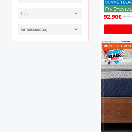
SUMMER BLAC
Για Επαγελμ
Τιμή
92.90€
115
Κατασκευαστές
🚚💨 ΣΕ 2-3 ΗΜΕΡ