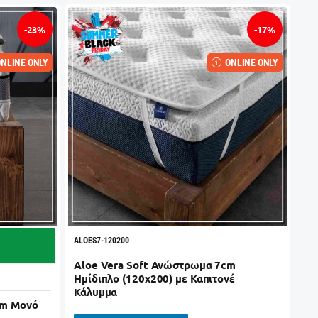
-23%
-17%
NLINE ONLY
ONLINE ONLY
ALOES7-120200
Aloe Vera Soft Ανώστρωμα 7cm
Ημίδιπλο (120x200) με Καπιτονέ
Κάλυμμα
cm Μονό