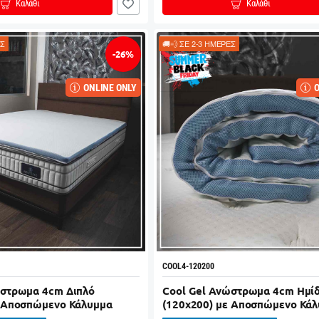
Καλάθι
Καλάθι
ΕΣ
🚚💨 ΣΕ 2-3 ΗΜΕΡΕΣ
-26%
ONLINE ONLY
O
COOL4-120200
ώστρωμα 4cm Διπλό
Cool Gel Ανώστρωμα 4cm Ημί
ε Αποσπώμενο Κάλυμμα
(120x200) με Αποσπώμενο Κά