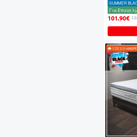
SUMMER BLAC
Για Επαγελμ
101.90€
13
🚚💨 ΣΕ 2-3 ΗΜΕΡ