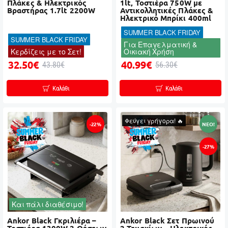
Πλάκες & Ηλεκτρικός
1lt, Τοστιέρα 750W με
Βραστήρας 1.7lt 2200W
Αντικολλητικές Πλάκες &
Ηλεκτρικό Μπρίκι 400ml
SUMMER BLACK FRIDAY
SUMMER BLACK FRIDAY
Για Επαγελματική &
Κερδίζεις με το Σετ!
Οικιακή Χρήση
32.50€
40.99€
43.80€
56.30€
Καλάθι
Καλάθι
Φεύγει γρήγορα! 🔥
-22%
NEO!
-27%
Και πάλι διαθέσιμο!
Ankor Black Γκριλιέρα –
Ankor Black Σετ Πρωινού