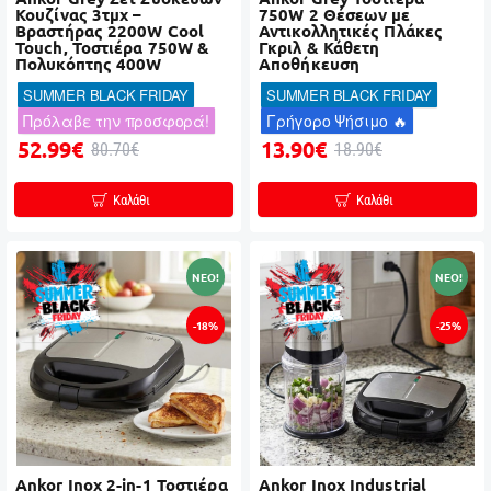
Κουζίνας 3τμχ –
750W 2 Θέσεων με
Βραστήρας 2200W Cool
Αντικολλητικές Πλάκες
Touch, Τοστιέρα 750W &
Γκριλ & Κάθετη
Πολυκόπτης 400W
Αποθήκευση
SUMMER BLACK FRIDAY
SUMMER BLACK FRIDAY
Πρόλαβε την προσφορά!
Γρήγορο Ψήσιμο 🔥
52.99€
13.90€
80.70€
18.90€
Καλάθι
Καλάθι
NEO!
NEO!
-18%
-25%
Ankor Inox 2-in-1 Τοστιέρα
Ankor Inox Industrial