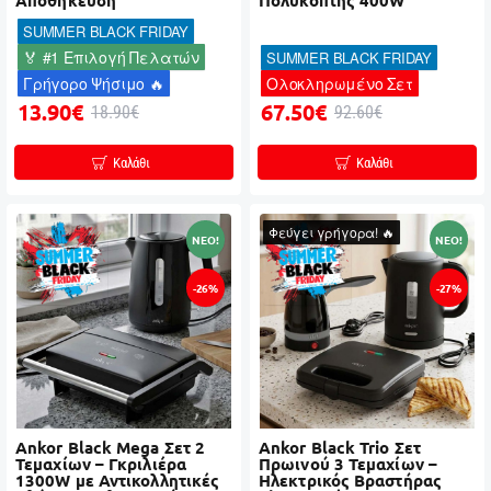
Αποθήκευση
Πολυκόπτης 400W
SUMMER BLACK FRIDAY
🏅 #1 Επιλογή Πελατών
SUMMER BLACK FRIDAY
Γρήγορο Ψήσιμο 🔥
Ολοκληρωμένο Σετ
13.90€
67.50€
18.90€
92.60€
Καλάθι
Καλάθι
Φεύγει γρήγορα! 🔥
NEO!
NEO!
-26%
-27%
Ankor Black Mega Σετ 2
Ankor Black Trio Σετ
Τεμαχίων – Γκριλιέρα
Πρωινού 3 Τεμαχίων –
1300W με Αντικολλητικές
Ηλεκτρικός Βραστήρας