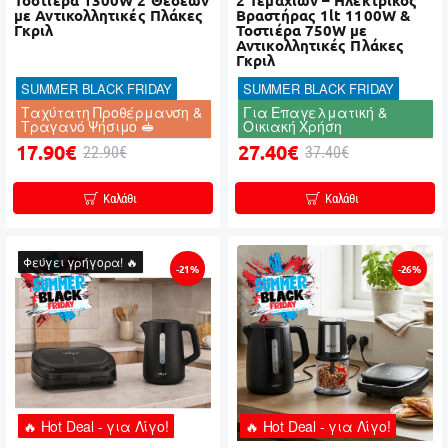
Τοστιέρα 1300W 2 Θέσεων
2 Τεμαχίων – Ηλεκτρικός
με Αντικολλητικές Πλάκες
Βραστήρας 1lt 1100W &
Γκριλ
Τοστιέρα 750W με
Αντικολλητικές Πλάκες
Γκριλ
SUMMER BLACK FRIDAY
SUMMER BLACK FRIDAY
Ταχύτατη Προθέρμανση &
Για Επαγελματική &
Τραγανό Ψήσιμο 🥪
Οικιακή Χρήση
17.90€
27.40€
22.90€
37.40€
Καλάθι
Καλάθι
Φεύγει γρήγορα! 🔥
-21%
-26%
🔥 Hot Deal - για Λίγο!
🔥 Hot Deal - για Λίγο!