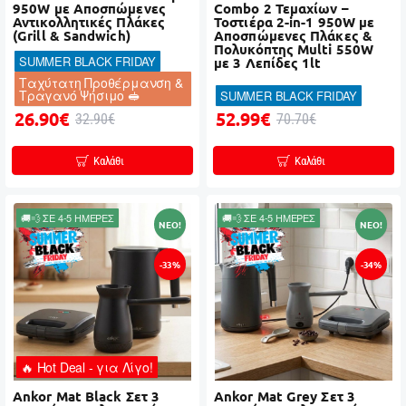
950W με Αποσπώμενες
Combo 2 Τεμαχίων –
Αντικολλητικές Πλάκες
Τοστιέρα 2-in-1 950W με
(Grill & Sandwich)
Αποσπώμενες Πλάκες &
Πολυκόπτης Multi 550W
SUMMER BLACK FRIDAY
με 3 Λεπίδες 1lt
Ταχύτατη Προθέρμανση &
Τραγανό Ψήσιμο 🥪
SUMMER BLACK FRIDAY
26.90€
52.99€
32.90€
70.70€
Καλάθι
Καλάθι
🚚💨 ΣΕ 4-5 ΗΜΕΡΕΣ
🚚💨 ΣΕ 4-5 ΗΜΕΡΕΣ
NEO!
NEO!
-33%
-34%
🔥 Hot Deal - για Λίγο!
Ankor Mat Black Σετ 3
Ankor Mat Grey Σετ 3