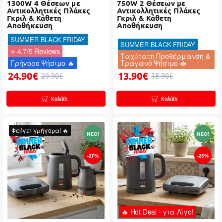
1300W 4 Θέσεων με
750W 2 Θέσεων με
Αντικολλητικές Πλάκες
Αντικολλητικές Πλάκες
Γκριλ & Κάθετη
Γκριλ & Κάθετη
Αποθήκευση
Αποθήκευση
SUMMER BLACK FRIDAY
SUMMER BLACK FRIDAY
⭐ 4.7/5 Reviews
Ταχύτατη Προθέρμανση &
Γρήγορο Ψήσιμο 🔥
Τραγανό Ψήσιμο 🥪
24.90€
13.90€
29.90€
18.90€
Καλάθι
Καλάθι
Φεύγει γρήγορα! 🔥
NEO!
NEO!
-27%
-25%
🔥 Hot Deal - για Λίγο!