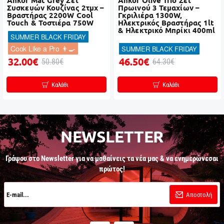
Ankor Mat Grey Σετ
Ankor Olive Trio Σετ
Συσκευών Κουζίνας 2τμχ –
Πρωινού 3 Τεμαχίων –
Βραστήρας 2200W Cool
Γκριλιέρα 1300W,
Touch & Τοστιέρα 750W
Ηλεκτρικός Βραστήρας 1lt
& Ηλεκτρικό Μπρίκι 400ml
SUMMER BLACK FRIDAY
Cook Like a Pro 👨‍🍳
SUMMER BLACK FRIDAY
32.00€
46.50€
50.80€
64.30€
Καλάθι
Καλάθι
NEWSLETTER
Γράψου στο Newsletter για να μαθαίνεις τα νέα μας & να ενημερώνεσαι
πρώτος!
E-
mail...
Αποστολή