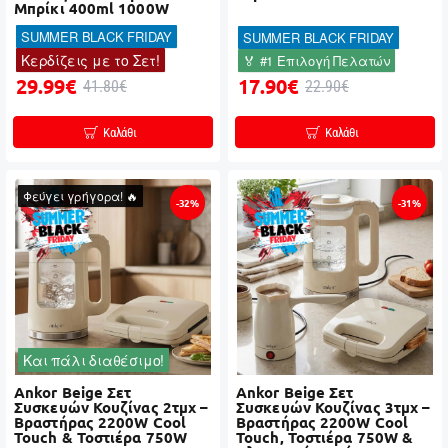
Μπρίκι 400ml 1000W
SUMMER BLACK FRIDAY
SUMMER BLACK FRIDAY
Κερδίζεις με το Σετ!
🏅 #1 Επιλογή Πελατών
29.99€
17.90€
41.80€
22.90€
Καλάθι
Καλάθι
Φεύγει γρήγορα! 🔥
-32%
-31%
Και πάλι διαθέσιμο!
Ankor Beige Σετ
Ankor Beige Σετ
Συσκευών Κουζίνας 2τμχ –
Συσκευών Κουζίνας 3τμχ –
Βραστήρας 2200W Cool
Βραστήρας 2200W Cool
Touch & Τοστιέρα 750W
Touch, Τοστιέρα 750W &