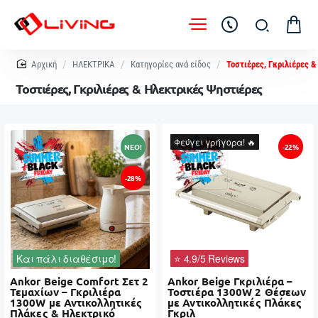
home
ΗΛΕΚΤΡΙΚΑ
Κατηγορίες ανά είδος
Τοστιέρες, Γκριλιέρες 
Τοστιέρες, Γκριλιέρες & Ηλεκτρικές Ψηστιέρες
Φεύγει γρήγορα! 🔥
NEO!
-22%
-28%
Και πάλι διαθέσιμο!
⭐ 4.9/5 Reviews
Ankor Beige Comfort Σετ 2
Ankor Beige Γκριλιέρα –
Τεμαχίων – Γκριλιέρα
Τοστιέρα 1300W 2 Θέσεων
1300W με Αντικολλητικές
με Αντικολλητικές Πλάκες
Πλάκες & Ηλεκτρικό
Γκριλ