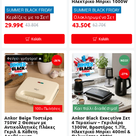
Ηλεκτρικό Μπρίκι 1000W
SUMMER BLACK FRIDAY
SUMMER BLACK FRIDAY
Κερδίζεις με το Σετ!
Ολοκληρωμένο Σετ
29.99€
43.50€
43.80€
62.70€
Καλάθι
Καλάθι
Φεύγει γρήγορα! 🔥
-26%
NEO!
-27%
Και πάλι διαθέσιμο!
100+ Πωλήσεις
Ankor Beige Τοστιέρα
Ankor Black Executive Σετ
750W 2 Θέσεων με
4 Τεμαχίων – Γκριλιέρα
Αντικολλητικές Πλάκες
1300W, Βραστήρας 1.7lt,
Γκριλ & Κάθετη
Ηλεκτρικό Μπρίκι 400ml &