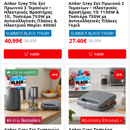
Ankor Grey Trio Σετ
Ankor Grey Σετ Πρωινού 2
Πρωινού 3 Τεμαχίων –
Τεμαχίων – Ηλεκτρικός
Ηλεκτρικός Βραστήρας
Βραστήρας 1lt 1100W &
1lt, Τοστιέρα 750W με
Τοστιέρα 750W με
Αντικολλητικές Πλάκες &
Αντικολλητικές Πλάκες
Ηλεκτρικό Μπρίκι 400ml
Γκριλ
SUMMER BLACK FRIDAY
SUMMER BLACK FRIDAY
40.99€
27.40€
56.30€
36.40€
Καλάθι
Καλάθι
🚚💨 ΣΕ 4-5 ΗΜΕΡΕΣ
-34%
-26%
#4 στα Bestsellers
Αξιόπιστη Επιλογή ⭐
Ankor Grey Σετ Συσκευών
Ankor Grey Τοστιέρα