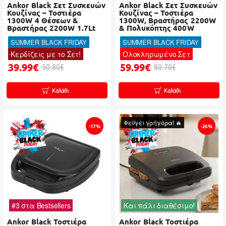
Ankor Black Σετ Συσκευών
Ankor Black Σετ Συσκευών
Κουζίνας – Τοστιέρα
Κουζίνας – Τοστιέρα
1300W 4 Θέσεων &
1300W, Βραστήρας 2200W
Βραστήρας 2200W 1.7Lt
& Πολυκόπτης 400W
SUMMER BLACK FRIDAY
SUMMER BLACK FRIDAY
Κερδίζεις με το Σετ!
Ολοκληρωμένο Σετ
39.99€
59.99€
50.80€
80.70€
Καλάθι
Καλάθι
Φεύγει γρήγορα! 🔥
-17%
-26%
#3 στα Bestsellers
Και πάλι διαθέσιμο!
Ankor Black Τοστιέρα
Ankor Black Τοστιέρα