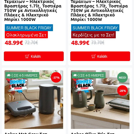
Τεμαχίων – Ηλεκτρικός
Τεμαχίων – Ηλεκτρικός
Βραστήρας 1.7lt, Τοστιέρα
Βραστήρας 1.7lt, Τοστιέρα
750W με Αντικολλητικές
750W με Αντικολλητικές
Πλάκες & Ηλεκτρικό
Πλάκες & Ηλεκτρικό
Μπρίκι 1000W
Μπρίκι 1000W
SUMMER BLACK FRIDAY
SUMMER BLACK FRIDAY
Ολοκληρωμένο Σετ
Κερδίζεις με το Σετ!
48.99€
48.99€
72.70€
73.70€
Καλάθι
Καλάθι
🚚💨 ΣΕ 4-5 ΗΜΕΡΕΣ
🚚💨 ΣΕ 4-5 ΗΜΕΡΕΣ
-37%
NEO!
-28%