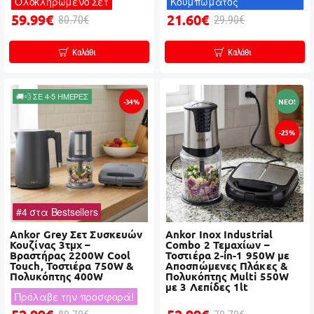
Ολοκληρωμένο Σετ
Κουμπώματος
59.99€
21.60€
80.70€
29.90€
Καλάθι
Καλάθι
🚚💨 ΣΕ 4-5 ΗΜΕΡΕΣ
-34%
NEO!
-25%
#4 στα Bestsellers
Ankor Grey Σετ Συσκευών
Ankor Inox Industrial
Κουζίνας 3τμχ –
Combo 2 Τεμαχίων –
Βραστήρας 2200W Cool
Τοστιέρα 2-in-1 950W με
Touch, Τοστιέρα 750W &
Αποσπώμενες Πλάκες &
Πολυκόπτης 400W
Πολυκόπτης Multi 550W
με 3 Λεπίδες 1lt
Πρόλαβε την προσφορά!