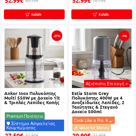
52.99€
52.99€
80.70€
70.70€
Καλάθι
Καλάθι
-27%
-9%
Αξιόπιστη Επιλογή ⭐
Ankor Inox Πολυκόπτης
Estia Storm Grey
Multi 550W με Δοχείο 1lt
Πολυκόπτης 400W με 4
& Τριπλές Λεπίδες Κοπής
Ανοξείδωτες Λεπίδες, 2
Ταχύτητες & Στεγανό
Δοχείο 500ml
Premium Ποιότητα
Cook Like a Pro 👨‍🍳
🛡️ Σύστημα Ασφαλείας
Κουμπώματος
💰 Value for Money
27.50€
20.90€
37.80€
22.90€