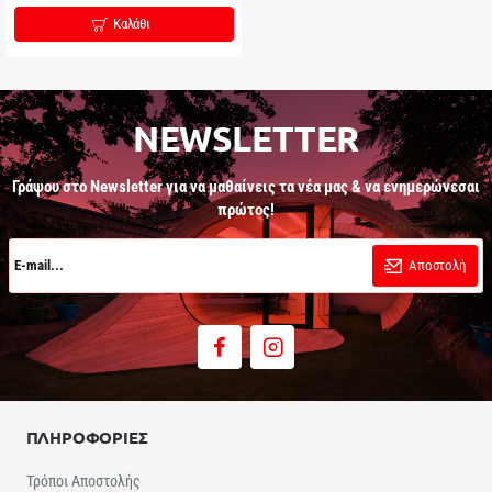
Καλάθι
NEWSLETTER
Γράψου στο Newsletter για να μαθαίνεις τα νέα μας & να ενημερώνεσαι
πρώτος!
E-
mail...
Αποστολή
ΠΛΗΡΟΦΟΡΙΕΣ
Τρόποι Αποστολής