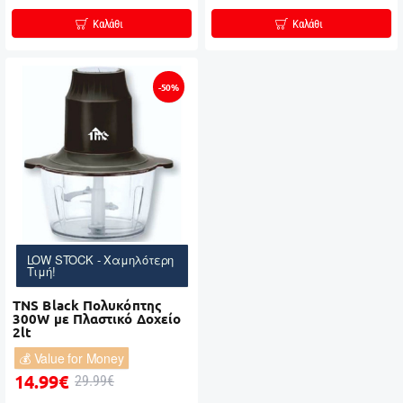
Καλάθι
Καλάθι
-50%
LOW STOCK - Χαμηλότερη
Τιμή!
TNS Black Πολυκόπτης
300W με Πλαστικό Δοχείο
2lt
💰 Value for Money
14.99€
29.99€