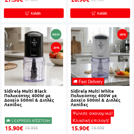
Καλάθι
Καλάθι
NEO!
-20%
-20%
🚚 Fast Delivery
Sidirela Multi Black
Sidirela Multi White
Πολυκόπτης 400W με
Πολυκόπτης 400W με
Δοχείο 500ml & Διπλές
Δοχείο 500ml & Διπλές
Λεπίδες
Λεπίδες
Ψώνισε οικονομικά!
Κλασική επιλογή!
🚚💨 EXPRESS ΑΠΟΣΤΟΛΗ
15.90€
15.90€
19.99€
19.99€