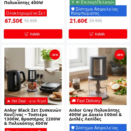
🏅 #1 Επιλογή Πελατών
Πολυκόπτης 400W
🛡️ Σύστημα Ασφαλείας
Ολοκληρωμένο Σετ
Κουμπώματος
67.50€
21.60€
92.60€
29.90€
Καλάθι
Καλάθι
-26%
-28%
🚚 Fast Delivery
🔥 Hot Deal - για Λίγο!
Ankor Black Σετ Συσκευών
Ankor Grey Πολυκόπτης
Κουζίνας – Τοστιέρα
400W με Δοχείο 500ml &
1300W, Βραστήρας 2200W
Διπλές Λεπίδες
& Πολυκόπτης 400W
🛡️ Σύστημα Ασφαλείας