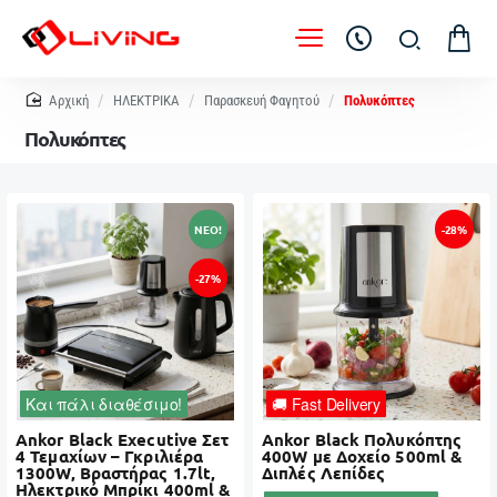
home
ΗΛΕΚΤΡΙΚΑ
Παρασκευή Φαγητού
Πολυκόπτες
Πολυκόπτες
NEO!
-28%
-27%
Και πάλι διαθέσιμο!
🚚 Fast Delivery
Ankor Black Executive Σετ
Ankor Black Πολυκόπτης
4 Τεμαχίων – Γκριλιέρα
400W με Δοχείο 500ml &
1300W, Βραστήρας 1.7lt,
Διπλές Λεπίδες
Ηλεκτρικό Μπρίκι 400ml &