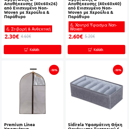
Αποθήκευσης (40x60x26)
Αποθήκευσης (40x60x40)
από Ενισχυμένο Non-
από Ενισχυμένο Non-
Woven με Χερούλια &
Woven με Χερούλια &
Παράθυρο
Παράθυρο
💪 Χοντρό Ύφασμα Non-
💪 Στιβαρή & Ανθεκτική
Woven
2.30€
2.60€
4.60€
5.20€
Καλάθι
Καλάθι
-50%
-50%
Premium Linea
Sidirela Υφασμάτινη Θήκη
Υφασμάτινη
Οργάνωσης Συρταριού 6