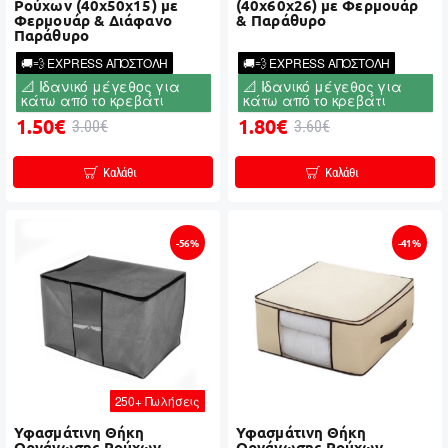
Ρούχων (40x50x15) με
(40x60x26) με Φερμουάρ
Φερμουάρ & Διάφανο
& Παράθυρο
Παράθυρο
🚚💨 EXPRESS ΑΠΟΣΤΟΛΗ
🚚💨 EXPRESS ΑΠΟΣΤΟΛΗ
📐 Ιδανικό μέγεθος για
📐 Ιδανικό μέγεθος για
κάτω από το κρεβάτι
κάτω από το κρεβάτι
1.50€
1.80€
3.00€
3.60€
Καλάθι
Καλάθι
-56%
-41%
250+ Πωλήσεις
Υφασμάτινη Θήκη
Υφασμάτινη Θήκη
Οργάνωσης Ρούχων
Οργάνωσης Ρούχων