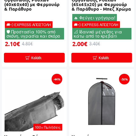
(40x60x40) με Φερμουάρ
(45x45x20) με Φερμουάρ
& Παράθυρο
& Παράθυρο - Μπεζ Χρώμα
🔥 Φεύγει γρήγορα!
🚚💨 EXPRESS ΑΠΟΣΤΟΛΗ
🚚💨 EXPRESS ΑΠΟΣΤΟΛΗ
🛡️ Προστασία 100% από
📐 Ιδανικό μέγεθος για
σκόνη, υγρασία και σκόρο
κάτω από το κρεβάτι
2.10€
2.00€
4.80€
3.40€
Καλάθι
Καλάθι
-44%
-50%
100+ Πωλήσεις