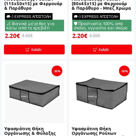
(115x50x15) με Φερμουάρ
(80x45x15) με Φερμουάρ
& Παράθυρο
& Παράθυρο - Μπεζ Χρώμα
🚚💨 EXPRESS ΑΠΟΣΤΟΛΗ
🚚💨 EXPRESS ΑΠΟΣΤΟΛΗ
📐 Ιδανικό μέγεθος για
🛡️ Προστασία 100% από
κάτω από το κρεβάτι
σκόνη, υγρασία και σκόρο
2.20€
2.20€
4.00€
4.00€
Καλάθι
Καλάθι
-50%
-50%
Υφασμάτινη Θήκη
Υφασμάτινη Θήκη
Οργάνωσης & Φύλαξης
Οργάνωσης Ρούχων