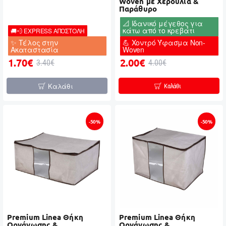
Woven με Χερούλια &
Παράθυρο
📐 Ιδανικό μέγεθος για
κάτω από το κρεβάτι
🚚💨 EXPRESS ΑΠΟΣΤΟΛΗ
✨ Τέλος στην
💪 Χοντρό Ύφασμα Non-
Ακαταστασία
Woven
1.70€
2.00€
3.40€
4.00€
Καλάθι
Καλάθι
-50%
-50%
Premium Linea Θήκη
Premium Linea Θήκη
Οργάνωσης &
Οργάνωσης &