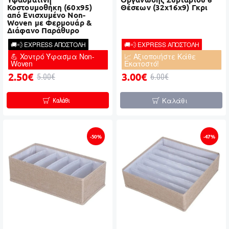
Κοστουμοθήκη (60x95)
Θέσεων (32x16x9) Γκρι
από Ενισχυμένο Non-
Woven με Φερμουάρ &
Διάφανο Παράθυρο
🚚💨 EXPRESS ΑΠΟΣΤΟΛΗ
🚚💨 EXPRESS ΑΠΟΣΤΟΛΗ
💪 Χοντρό Ύφασμα Non-
📈 Αξιοποιήστε Κάθε
Woven
Εκατοστό!
2.50€
3.00€
5.00€
6.00€
Καλάθι
Καλάθι
-50%
-47%