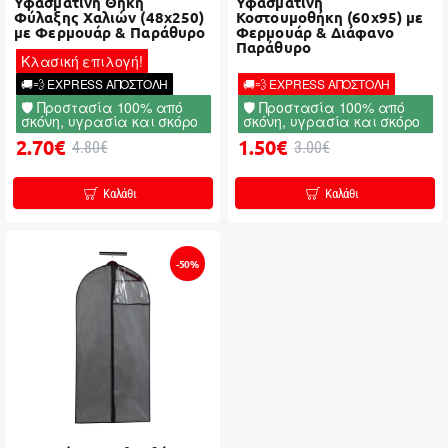
Υφασμάτινη Θήκη
Υφασμάτινη
Φύλαξης Χαλιών (48x250)
Κοστουμοθήκη (60x95) με
με Φερμουάρ & Παράθυρο
Φερμουάρ & Διάφανο
Παράθυρο
Κλασική επιλογή!
🚚💨 EXPRESS ΑΠΟΣΤΟΛΗ
🚚💨 EXPRESS ΑΠΟΣΤΟΛΗ
🛡️ Προστασία 100% από
🛡️ Προστασία 100% από
σκόνη, υγρασία και σκόρο
σκόνη, υγρασία και σκόρο
2.70€
1.50€
4.80€
3.00€
Καλάθι
Καλάθι
-50%