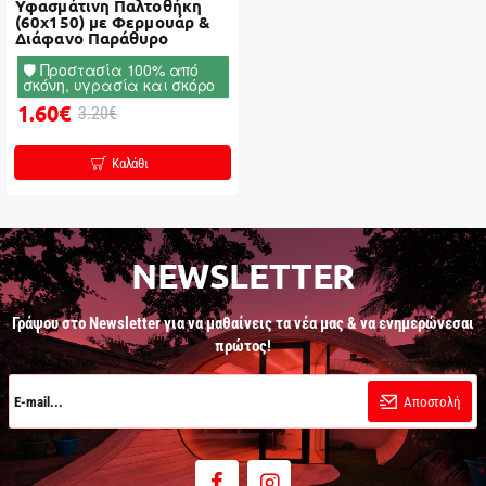
Υφασμάτινη Παλτοθήκη
(60x150) με Φερμουάρ &
Διάφανο Παράθυρο
🛡️ Προστασία 100% από
σκόνη, υγρασία και σκόρο
1.60€
3.20€
Καλάθι
NEWSLETTER
Γράψου στο Newsletter για να μαθαίνεις τα νέα μας & να ενημερώνεσαι
πρώτος!
E-
mail...
Αποστολή