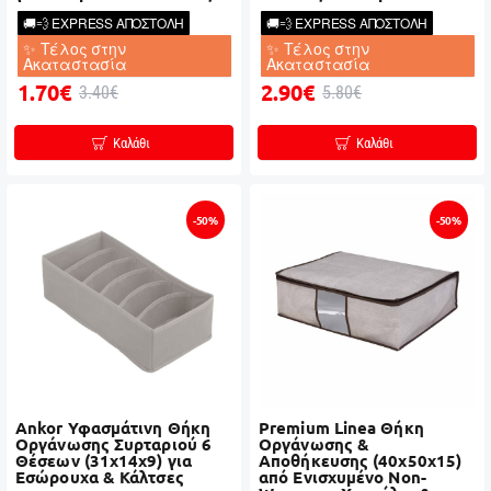
🚚💨 EXPRESS ΑΠΟΣΤΟΛΗ
🚚💨 EXPRESS ΑΠΟΣΤΟΛΗ
✨ Τέλος στην
✨ Τέλος στην
Ακαταστασία
Ακαταστασία
1.70€
2.90€
3.40€
5.80€
Καλάθι
Καλάθι
-50%
-50%
Ankor Υφασμάτινη Θήκη
Premium Linea Θήκη
Οργάνωσης Συρταριού 6
Οργάνωσης &
Θέσεων (31x14x9) για
Αποθήκευσης (40x50x15)
Εσώρουχα & Κάλτσες
από Ενισχυμένο Non-