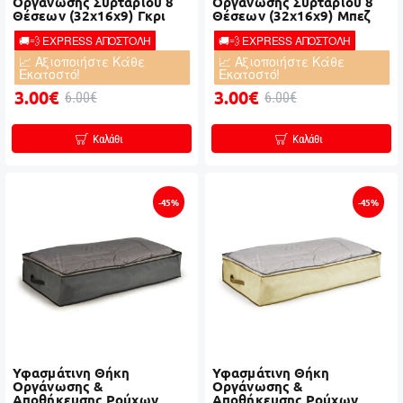
Οργάνωσης Συρταριού 8
Οργάνωσης Συρταριού 8
Θέσεων (32x16x9) Γκρι
Θέσεων (32x16x9) Μπεζ
🚚💨 EXPRESS ΑΠΟΣΤΟΛΗ
🚚💨 EXPRESS ΑΠΟΣΤΟΛΗ
📈 Αξιοποιήστε Κάθε
📈 Αξιοποιήστε Κάθε
Εκατοστό!
Εκατοστό!
3.00€
3.00€
6.00€
6.00€
Καλάθι
Καλάθι
-45%
-45%
Υφασμάτινη Θήκη
Υφασμάτινη Θήκη
Οργάνωσης &
Οργάνωσης &
Αποθήκευσης Ρούχων
Αποθήκευσης Ρούχων