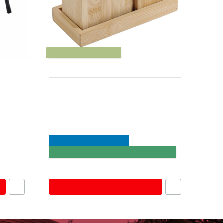
Eco-Friendly Must-Have 🌱
850280
Ankor Bamboo Σετ Μπάνιου 3τμχ –
Dispenser, Ποτηροθήκη &
Σαπουνοθήκη - Δισκάκι
λίτσας
ή με
SUMMER BLACK FRIDAY
Για Επαγελματική & Οικιακή Χρήση
7.90€
16.00€
Καλάθι