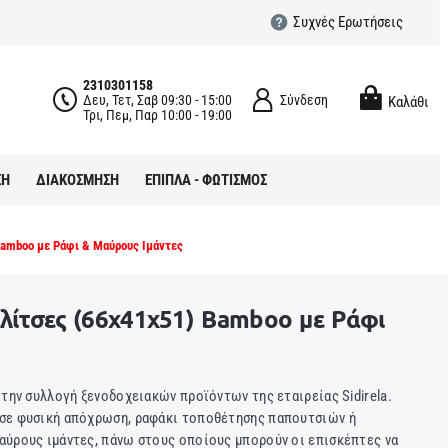
Συχνές Ερωτήσεις
2310301158
Δευ, Τετ, Σαβ 09:30 - 15:00
Σύνδεση
Καλάθι
Τρι, Πεμ, Παρ 10:00 - 19:00
ΣΗ
ΔΙΑΚΟΣΜΗΣΗ
ΕΠΙΠΛΑ - ΦΩΤΙΣΜΟΣ
 Bamboo με Ράφι & Μαύρους Ιμάντες
αλίτσες (66x41x51) Bamboo με Ράφι
 την συλλογή ξενοδοχειακών προϊόντων της εταιρείας Sidirela.
σε φυσική απόχρωση, ραφάκι τοποθέτησης παπουτσιών ή
αύρους ιμάντες, πάνω στους οποίους μπορούν οι επισκέπτες να