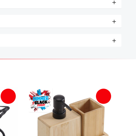
-10%
-51%