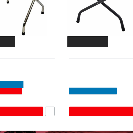
κάρτα
🔥 -5% με κάρτα
843442
ση για Βαλίτσες
Ankor Αναδιπλούμενη Βάση Βα
 Μεταλλική με Μαύρους
με Πλάτη (54x44x52) Μεταλλικ
Ιμάντες – Μαύρο Ματ
ACK FRIDAY
SUMMER BLACK FRIDAY
SS ΑΠΟΣΤΟΛΗ
26.90€
.00€
29.90€
Καλάθι
Καλάθι