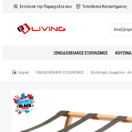
Εντόπισε την Παραγγελία σου
Τοποθεσία Καταστήματος
Αναζήτηση
σε
όλο
το
ΞΕΝΟΔΟΧΕΙΑΚΟΣ ΕΞΟΠΛΙΣΜΟΣ
ΚΟΥΖΙΝΑ
κατάστημα...
home
ΞΕΝΟΔΟΧΕΙΑΚΟΣ ΕΞΟΠΛΙΣΜΟΣ
Εξοπλισμός Δωματίου - Ai