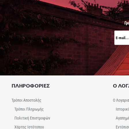
Γρ
E-
mail...
ΠΛΗΡΟΦΟΡΙΕΣ
Ο ΛΟ
Τρόποι Αποστολής
Ο Λογαρι
Τρόποι Πληρωμής
Ιστορικ
Πολιτική Επιστροφών
Αγαπημ
Χάρτης Ιστότοπου
Εντόπισ