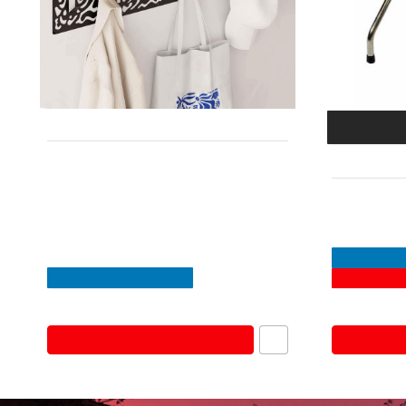
🔥 -5% με 
0234830
Κρεμάστρα τοίχου Novo Megapap
E-3197
από μέταλλο - μελαμίνη χρώμα
sapphire oak - μαύρο 80x12,2x20εκ.
Sidirela Βά
(55x45x65)
Ιμάντες
SUMMER BL
SUMMER BLACK FRIDAY
🚚💨 EXPRE
25.10€
33.90€
31.90€
53
Καλάθι