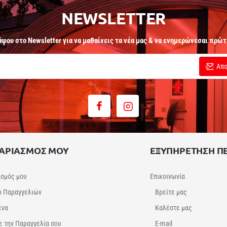
NEWSLETTER
άψου στο Newsletter για να μαθαίνεις τα νέα μας & να ενημερώνεσαι πρώτ
Απο
ΓΑΡΙΑΣΜΟΣ ΜΟΥ
ΕΞΥΠΗΡΕΤΗΣΗ Π
ασμός μου
Επικοινωνία
ό Παραγγελιών
Βρείτε μας
ένα
Καλέστε μας
ε την Παραγγελία σου
E-mail